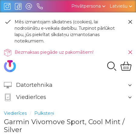
Privātpersona
Latviešu
Mēs izmantojam sīkdatnes (cookies), lai
nodrošinātu e-veikala darbību. Turpinot pārlūkot
lapu, jūs piekrītat sīkdatņu izmantošanas
noteikumiem.
Bezmaksas piegāde uz pakomātiem!
Datortehnika
Viedierīces
Viedierīces
Pulksteņi
Garmin Vivomove Sport, Cool Mint /
Silver