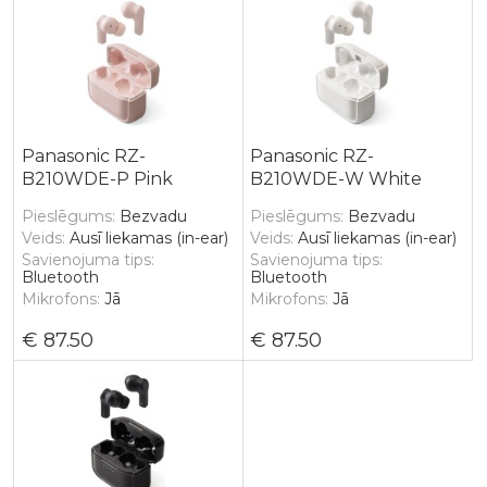
Panasonic RZ-
Panasonic RZ-
B210WDE-P Pink
B210WDE-W White
Pieslēgums
Bezvadu
Pieslēgums
Bezvadu
Veids
Ausī liekamas (in-ear)
Veids
Ausī liekamas (in-ear)
Savienojuma tips
Savienojuma tips
Bluetooth
Bluetooth
Mikrofons
Jā
Mikrofons
Jā
87.50
87.50