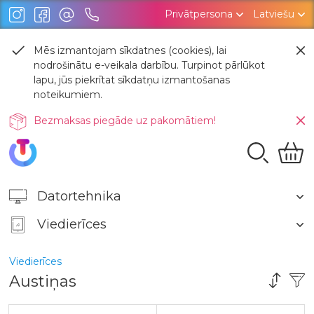
Privātpersona
Latviešu
Mēs izmantojam sīkdatnes (cookies), lai
nodrošinātu e-veikala darbību. Turpinot pārlūkot
lapu, jūs piekrītat sīkdatņu izmantošanas
noteikumiem.
Bezmaksas piegāde uz pakomātiem!
Datortehnika
Viedierīces
Viedierīces
Austiņas