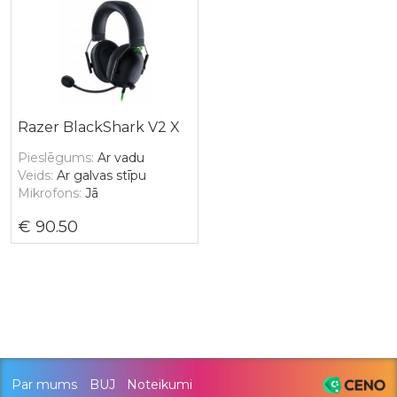
Razer BlackShark V2 X
Pieslēgums
Ar vadu
Veids
Ar galvas stīpu
Mikrofons
Jā
90.50
Par mums
BUJ
Noteikumi