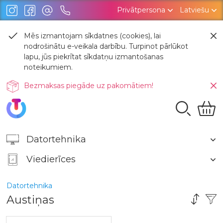
Privātpersona
Latviešu
Mēs izmantojam sīkdatnes (cookies), lai
nodrošinātu e-veikala darbību. Turpinot pārlūkot
lapu, jūs piekrītat sīkdatņu izmantošanas
noteikumiem.
Bezmaksas piegāde uz pakomātiem!
Datortehnika
Viedierīces
Datortehnika
Austiņas