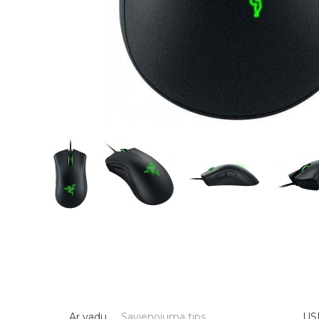
Ar vadu
Savienojuma tips
US