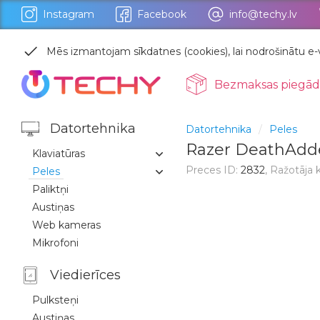
Instagram
Facebook
info@techy.lv
Mēs izmantojam sīkdatnes (cookies), lai nodrošinātu e-v
Bezmaksas piegād
Datortehnika
Datortehnika
Peles
Razer DeathAdde
Klaviatūras
Preces ID:
2832
, Ražotāja 
Peles
Paliktņi
Austiņas
Web kameras
Mikrofoni
Viedierīces
Pulksteņi
Austiņas