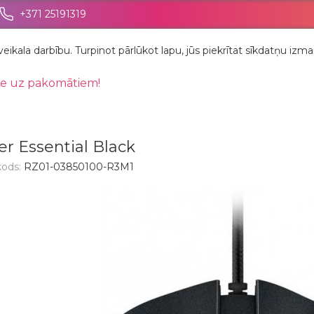
+371 25191319
eikala darbību. Turpinot pārlūkot lapu, jūs piekrītat sīkdatņu i
e uz pakomātiem!
r Essential Black
kods:
RZ01-03850100-R3M1