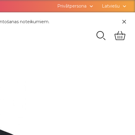
Privātpersona
Latviešu
zmantošanas noteikumiem.