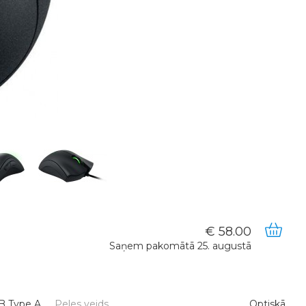
58.00
Saņem pakomātā 25. augustā
B Type A
Peles veids
Optiskā